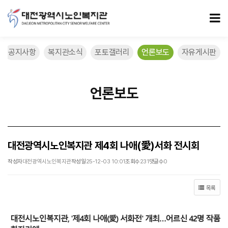
대전광역시노인복지관 제4회 나애(愛)서화 전시회 > 언론보도
모
공지사항
복지관소식
포토갤러리
언론보도
자유게시판
언론보도
대전광역시노인복지관 제4회 나애(愛)서화 전시회
작성자
대전광역시노인복지관
작성일
25-12-03 10:01
조회수
231
댓글수
0
목록