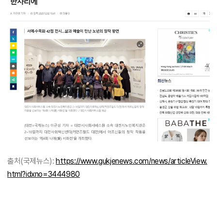
출처(국제뉴스):
https://www.gukjenews.com/news/articleView.
html?idxno=3444980