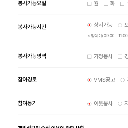
봉사가능요일
월
화
상시가능
봉사가능시간
※ 입력 예) 09:00 ~ 11:
봉사가능영역
가정봉사
경
참여경로
VMS공고
참여동기
이웃봉사
지
개인정보의 수집·이용에 관한 사항