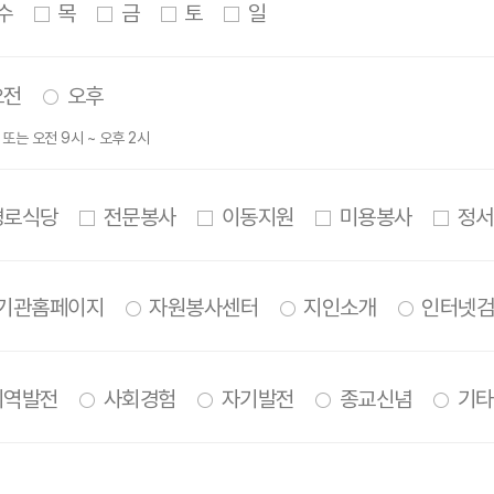
수
목
금
토
일
오전
오후
00 또는 오전 9시 ~ 오후 2시
로식당
전문봉사
이동지원
미용봉사
정서
기관홈페이지
자원봉사센터
지인소개
인터넷검
역발전
사회경험
자기발전
종교신념
기타