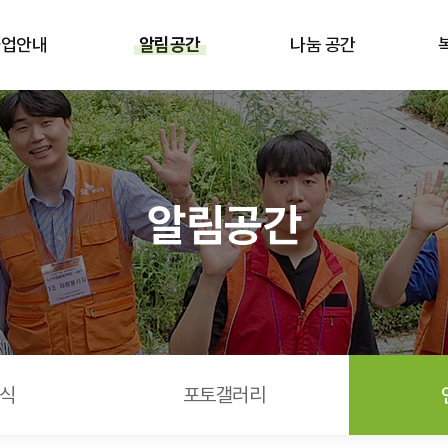
동! > 언론보도
사업안내
알림공간
나눔 공간
알림공간
식
포토갤러리