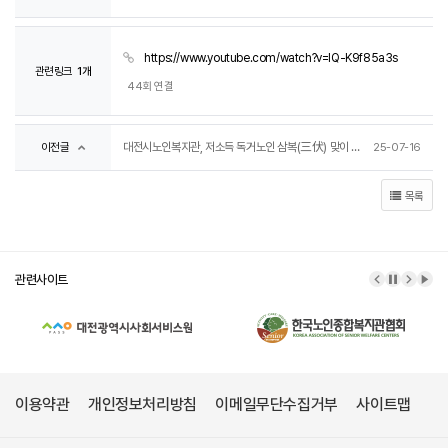
https://www.youtube.com/watch?v=IQ-K9f85a3s
관련링크
1개
44회 연결
대전시노인복지관, 저소득 독거노인 삼복(三伏) 맞이 삼계탕 나눔
이전글
25-07-16
목록
관련사이트
이전 배너
배너 정
다음 
배너
이용약관
개인정보처리방침
이메일무단수집거부
사이트맵