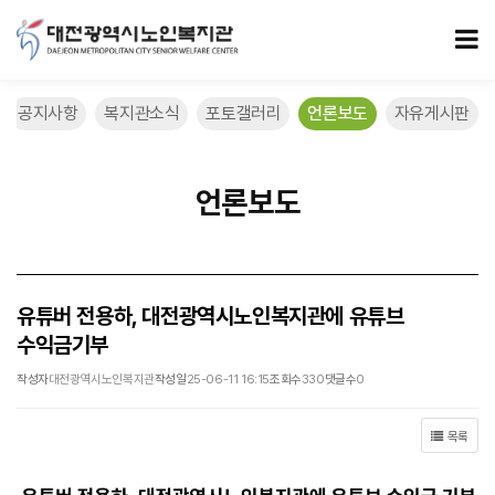
유튜버 전용하, 대전광역시노인복지관에 유튜브 수익금기부 > 언론보도
모
공지사항
복지관소식
포토갤러리
언론보도
자유게시판
언론보도
유튜버 전용하, 대전광역시노인복지관에 유튜브
수익금기부
작성자
대전광역시노인복지관
작성일
25-06-11 16:15
조회수
330
댓글수
0
목록