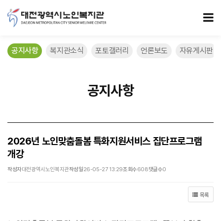
2026년 노인맞춤돌봄 특화지원서비스 집단프로그램 개강 > 공지사항
모
공지사항
복지관소식
포토갤러리
언론보도
자유게시판
공지사항
2026년 노인맞춤돌봄 특화지원서비스 집단프로그램
개강
작성자
대전광역시노인복지관
작성일
26-05-27 13:29
조회수
608
댓글수
0
목록