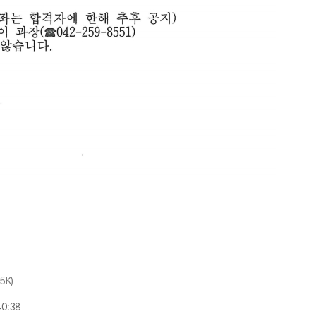
.5K)
40:38