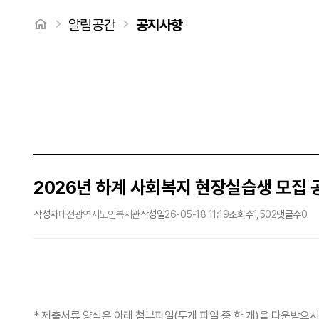
처음으로
알림공간
공지사항
2026년 하계 사회복지 현장실습생 모집 공고(
작성자
대전광역시노인복지관
작성일
26-05-18 11:19
조회수
1,502
댓글수
0
* 제출서류 양식은 아래 첨부파일(두개 파일 중 한 개)을 다운받으