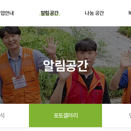
리
사업안내
알림공간
나눔 공간
알림공간
식
포토갤러리