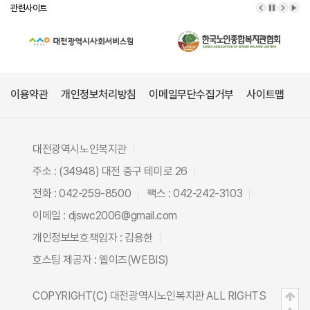
관련사이트
이전 배너
배너 정
다음 
배너
이용약관
개인정보처리방침
이메일무단수집거부
사이트맵
대전광역시노인복지관
주소 : (34948) 대전 중구 테미로 26
전화 : 042-259-8500
팩스 : 042-242-3103
이메일 : djswc2006@gmail.com
개인정보보호책임자 : 김용한
호스팅 제공자 :
웹이즈(WEBIS)
COPYRIGHT(C)
대전광역시노인복지관
ALL RIGHTS
상