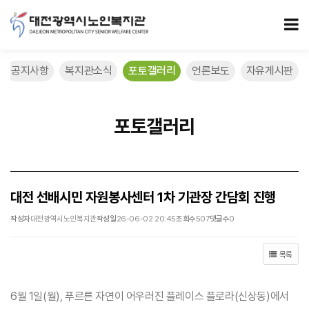
대전 선배시민 자원봉사센터 1차 기관장 간담회 진행 > 포토갤러리
모
공지사항
복지관소식
포토갤러리
언론보도
자유게시판
포토갤러리
대전 선배시민 자원봉사센터 1차 기관장 간담회 진행
작성자
대전광역시노인복지관
작성일
26-06-02 20:45
조회수
507
댓글수
0
목록
6월 1일(월), 푸르른 자연이 어우러진 플레이스 플로라(신상동)에서