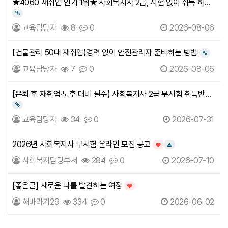
★4060 재취업 인기 1위★ 사회복지사 2급, 시험 없이 취득 하는
방법
링크
교육담당자
8
0
2026-08-06
【건물관리 50대 재취업】경력 없이 안전관리자 준비하는 방법
링크
교육담당자
7
0
2026-08-06
【은퇴 후 재취업·노후 대비 필수】 사회복지사 2급 무시험 취득반
안내
링크
교육담당자
34
0
2026-07-31
2026년 사회복지사 무시험 온라인 모집 공고
인기글
다운로드
사회복지담당부서
284
0
2026-07-10
[좋은글] 새로운 나를 발견하는 여정
인기글
해바라기29
334
0
2026-06-02