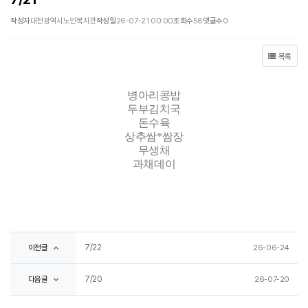
작성자
대전광역시노인복지관
작성일
26-07-21 00:00
조회수
58
댓글수
0
목록
병아리콩밥
두부김치국
돈수육
상추쌈
*
쌈장
무생채
과채데이
7/22
이전글
26-06-24
7/20
다음글
26-07-20