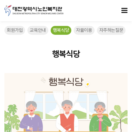
7/21 > 행복식당
모
회원가입
교육안내
행복식당
자율이용
자주하는질문
행복식당