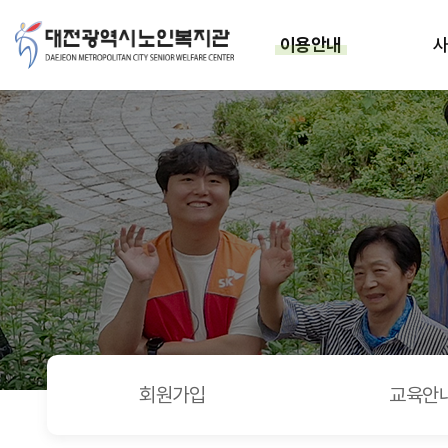
7/10 > 행복식당
상단메뉴
이용안내
회원가입
교육안