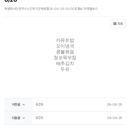
작성자
대전광역시노인복지관
작성일
26-06-26 00:00
조회수
79
댓글수
0
목록
카뮤트밥
오이냉국
콩불볶음
청포묵무침
배추김치
두유
6/29
이전글
26-06-29
6/25
다음글
26-06-25