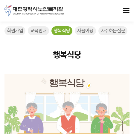
6/26 > 행복식당
모
회원가입
교육안내
행복식당
자율이용
자주하는질문
행복식당