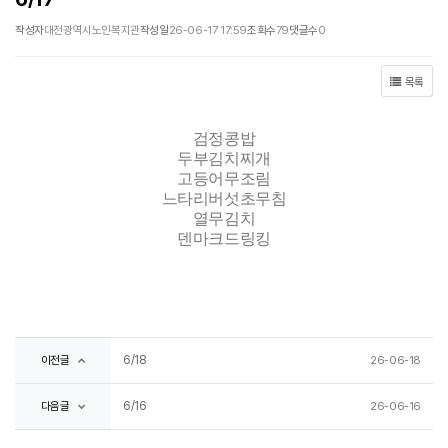
작성자
대전광역시노인복지관
작성일
26-06-17 17:59
조회수
79
댓글수
0
목록
검정콩밥
두부김치찌개
고등어무조림
느타리버섯초무침
열무김치
덴마크드링킹
6/18
이전글
26-06-18
6/16
다음글
26-06-16