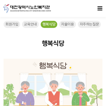
6/17 > 행복식당
모
회원가입
교육안내
행복식당
자율이용
자주하는질문
행복식당